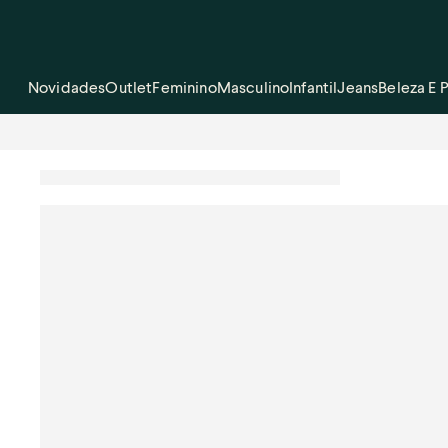
Novidades
Outlet
Feminino
Masculino
Infantil
Jeans
Beleza E 