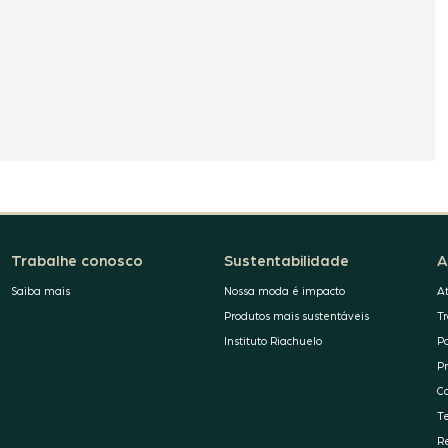
Trabalhe conosco
Sustentabilidade
A
Saiba mais
Nossa moda é impacto
A
Produtos mais sustentáveis
T
Instituto Riachuelo
P
P
C
T
R