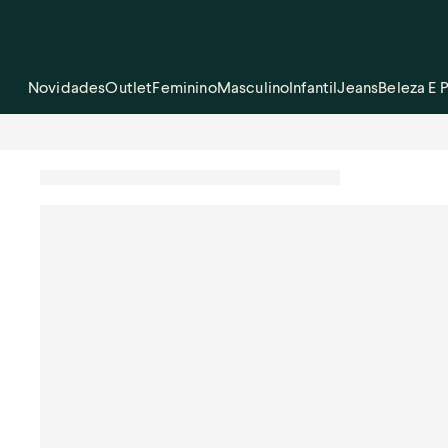
Novidades
Outlet
Feminino
Masculino
Infantil
Jeans
Beleza E 