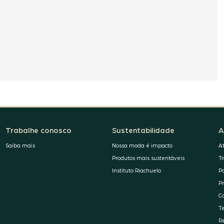
Trabalhe conosco
Sustentabilidade
A
Saiba mais
Nossa moda é impacto
A
Produtos mais sustentáveis
T
Instituto Riachuelo
P
P
C
T
R