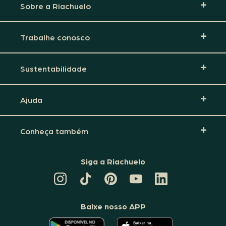
Sobre a Riachuelo
Trabalhe conosco
Sustentabilidade
Ajuda
Conheça também
Siga a Riachuelo
CANAL
TIKTOK
PINTEREST
DA
LINKEDIN
DA
DA
RIACHUELO
DA
RIACHUELO
RIACHUELO
NO
RIACHUELO
YOUTUBE
Baixe nosso APP
O
O
APLICATIVO
APLICATIVO