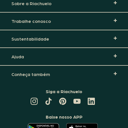
Sobre a Riachuelo
Trabalhe conosco
Sustentabilidade
Ajuda
Conheça também
Siga a Riachuelo
CANAL
TIKTOK
PINTEREST
DA
LINKEDIN
DA
DA
RIACHUELO
DA
RIACHUELO
RIACHUELO
NO
RIACHUELO
YOUTUBE
Baixe nosso APP
O
O
APLICATIVO
APLICATIVO