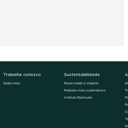
Trabalhe conosco
Sustentabilidade
A
Saiba mais
Nossa moda é impacto
A
Produtos mais sustentáveis
T
Instituto Riachuelo
P
P
C
T
R