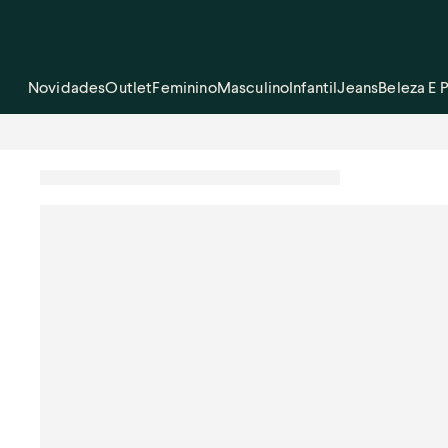
Novidades
Outlet
Feminino
Masculino
Infantil
Jeans
Beleza E 