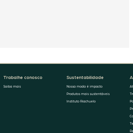
Trabalhe conosco
Sustentabilidade
A
Saiba mais
Nossa moda é impacto
A
Produtos mais sustentáveis
T
Instituto Riachuelo
P
P
C
T
R