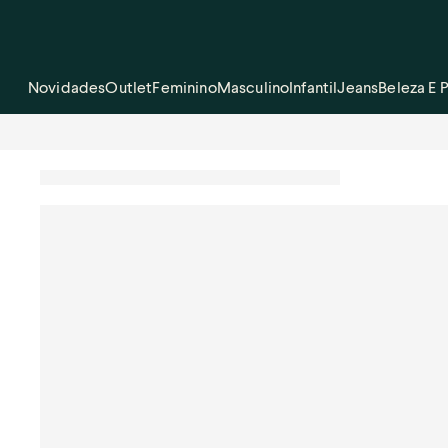
Novidades
Outlet
Feminino
Masculino
Infantil
Jeans
Beleza E 