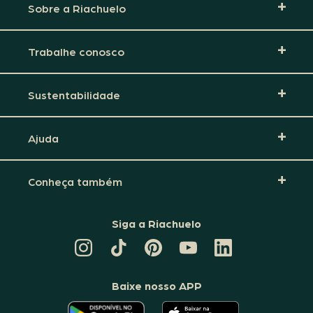
Sobre a Riachuelo
Trabalhe conosco
Sustentabilidade
Ajuda
Conheça também
Siga a Riachuelo
CANAL
TIKTOK
PINTEREST
DA
LINKEDIN
DA
DA
RIACHUELO
DA
RIACHUELO
RIACHUELO
NO
RIACHUELO
YOUTUBE
Baixe nosso APP
O
O
APLICATIVO
APLICATIVO