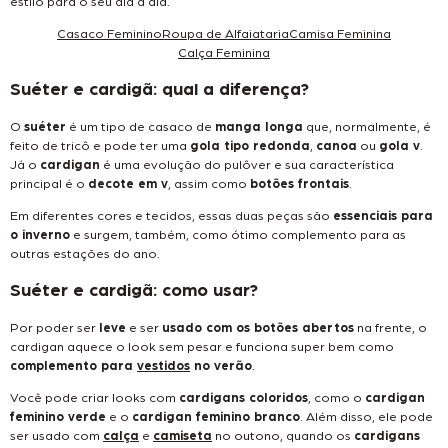
estilo para o seu dia a dia.
Casaco Feminino
Roupa de Alfaiataria
Camisa Feminina
Calça Feminina
Suéter e cardigã: qual a diferença?
O
suéter
é um tipo de casaco de
manga longa
que, normalmente, é
feito de tricô e pode ter uma
gola tipo redonda
,
canoa
ou
gola v
.
Já o
cardigan
é uma evolução do pulôver e sua característica
principal é o
decote em v
, assim como
botões frontais
.
Em diferentes cores e tecidos, essas duas peças são
essenciais para
o inverno
e surgem, também, como ótimo complemento para as
outras estações do ano.
Suéter e cardigã: como usar?
Por poder ser
leve
e ser
usado com os botões abertos
na frente, o
cardigan aquece o look sem pesar e funciona super bem como
complemento para
vestidos
no verão
.
Você pode criar looks com
cardigans coloridos
, como o
cardigan
feminino verde
e o
cardigan feminino branco
. Além disso, ele pode
ser usado com
calça
e
camiseta
no outono, quando os
cardigans