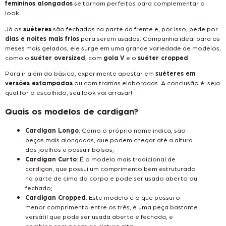
femininos alongados
se tornam perfeitos para complementar o
look.
Já os
suéteres
são fechados na parte da frente e, por isso, pede por
dias e noites mais frios
para serem usados. Companhia ideal para os
meses mais gelados, ele surge em uma grande variedade de modelos,
como o
suéter oversized
, com
gola V
e o
suéter cropped
.
Para ir além do básico, experimente apostar em
suéteres em
versões estampadas
ou com tramas elaboradas. A conclusão é: seja
qual for o escolhido, seu look vai arrasar!
Quais os modelos de cardigan?
Cardigan Longo
: Como o próprio nome indica, são
peças mais alongadas, que podem chegar até a altura
dos joelhos e possuir bolsos;
Cardigan Curto
: É o modelo mais tradicional de
cardigan, que possui um comprimento bem estruturado
na parte de cima do corpo e pode ser usado aberto ou
fechado;
Cardigan Cropped
: Este modelo é o que possui o
menor comprimento entre os três, é uma peça bastante
versátil que pode ser usada aberta e fechada, e
combina com peças de cintura alta.