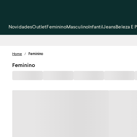
Novidades
Outlet
Feminino
Masculino
Infantil
Jeans
Beleza E 
Home
/
Feminino
Feminino