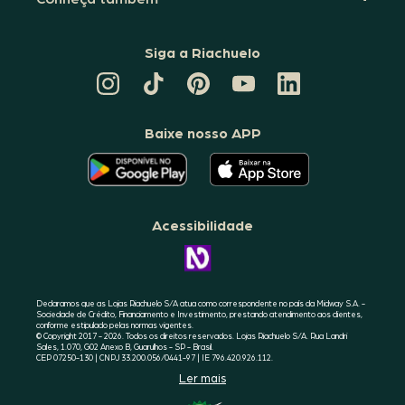
Siga a Riachuelo
CANAL
TIKTOK
PINTEREST
DA
LINKEDIN
DA
DA
RIACHUELO
DA
RIACHUELO
RIACHUELO
NO
RIACHUELO
YOUTUBE
Baixe nosso APP
O
O
APLICATIVO
APLICATIVO
DA
DA
RIACHUELO
RIACHUELO
ESTÁ
ESTÁ
DISPONÍVEL
DISPONÍVEL
NO
NO
Acessibilidade
GOOGLE
APPLE
PLAY
STORE
CONHEÇA
A
ACESSIBILIDADE
RIACHUELO
Declaramos que as Lojas Riachuelo S/A atua como correspondente no país da Midway S.A. -
Sociedade de Crédito, Financiamento e Investimento, prestando atendimento aos clientes,
conforme estipulado pelas normas vigentes.
© Copyright 2017 - 2026. Todos os direitos reservados. Lojas Riachuelo S/A. Rua Landri
Sales, 1.070, G02 Anexo B, Guarulhos - SP - Brasil.
CEP 07250-130 | CNPJ 33.200.056/0441-97 | IE 796.420.926.112.
Ler mais
SELO