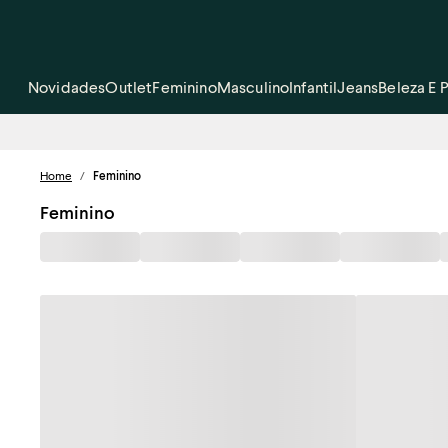
Novidades
Outlet
Feminino
Masculino
Infantil
Jeans
Beleza E 
Home
/
Feminino
Feminino