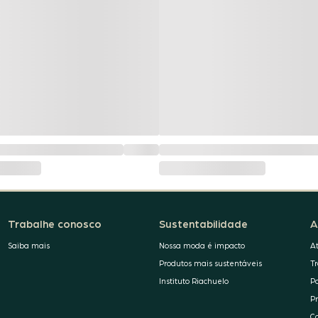
Trabalhe conosco
Sustentabilidade
A
Saiba mais
Nossa moda é impacto
A
Produtos mais sustentáveis
T
Instituto Riachuelo
P
P
C