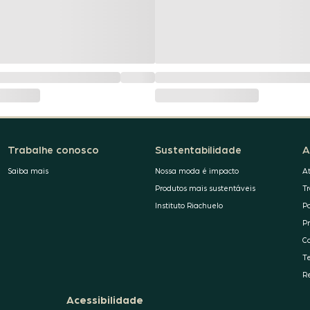
Trabalhe conosco
Sustentabilidade
A
Saiba mais
Nossa moda é impacto
A
Produtos mais sustentáveis
T
Instituto Riachuelo
P
P
C
T
R
Acessibilidade