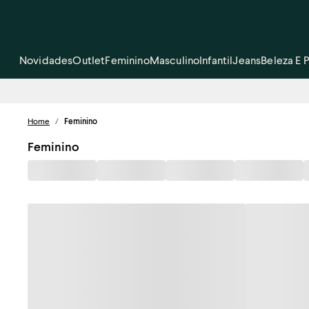
Novidades
Outlet
Feminino
Masculino
Infantil
Jeans
Beleza E 
Home
/
Feminino
Feminino