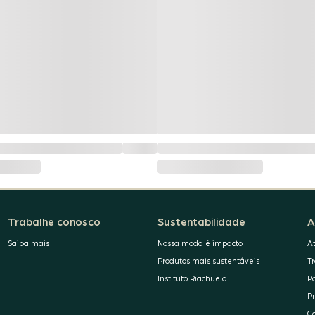
Trabalhe conosco
Sustentabilidade
A
Saiba mais
Nossa moda é impacto
A
Produtos mais sustentáveis
T
Instituto Riachuelo
P
P
C