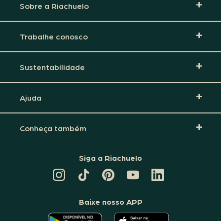
Sobre a Riachuelo
Trabalhe conosco
Sustentabilidade
Ajuda
Conheça também
Siga a Riachuelo
CANAL
TIKTOK
PINTEREST
DA
LINKEDIN
DA
DA
RIACHUELO
DA
RIACHUELO
RIACHUELO
NO
RIACHUELO
YOUTUBE
Baixe nosso APP
O
O
APLICATIVO
APLICATIVO