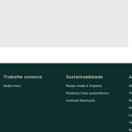
Trabalhe conosco
Sustentabilidade
A
Saiba mais
Nossa moda é impacto
A
Produtos mais sustentáveis
T
Instituto Riachuelo
P
P
C
T
R