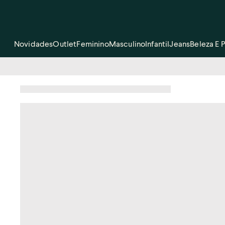
Novidades
Outlet
Feminino
Masculino
Infantil
Jeans
Beleza E 