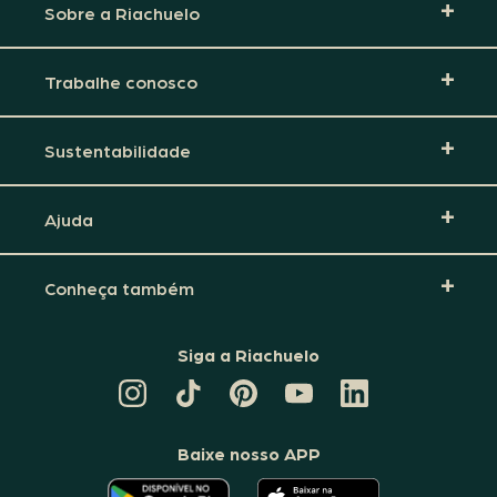
Sobre a Riachuelo
Trabalhe conosco
Sustentabilidade
Ajuda
Conheça também
Siga a Riachuelo
CANAL
TIKTOK
PINTEREST
DA
LINKEDIN
DA
DA
RIACHUELO
DA
RIACHUELO
RIACHUELO
NO
RIACHUELO
YOUTUBE
Baixe nosso APP
O
O
APLICATIVO
APLICATIVO