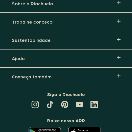
Sobre a Riachuelo
Trabalhe conosco
Sustentabilidade
Ajuda
Conheça também
Siga a Riachuelo
CANAL
TIKTOK
PINTEREST
DA
LINKEDIN
DA
DA
RIACHUELO
DA
RIACHUELO
RIACHUELO
NO
RIACHUELO
YOUTUBE
Baixe nosso APP
O
O
APLICATIVO
APLICATIVO