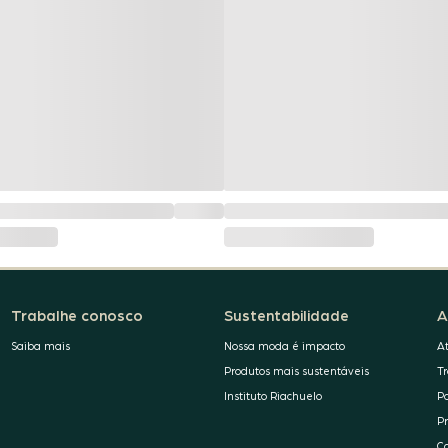
Trabalhe conosco
Sustentabilidade
A
Saiba mais
Nossa moda é impacto
A
Produtos mais sustentáveis
T
Instituto Riachuelo
P
P
C