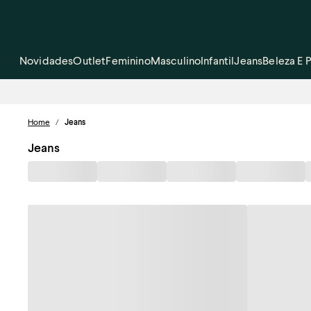
Novidades
Outlet
Feminino
Masculino
Infantil
Jeans
Beleza E 
Home
/
Jeans
Jeans