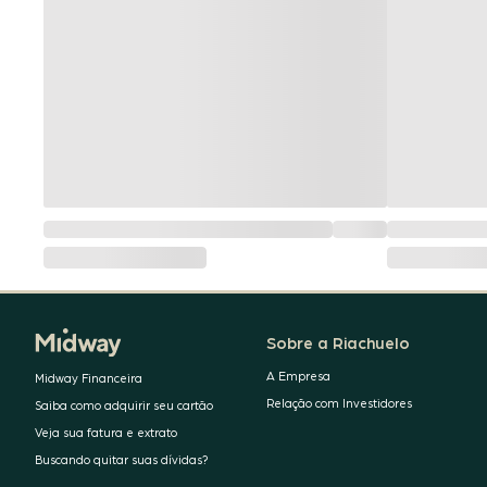
Sobre a Riachuelo
A Empresa
Midway Financeira
Relação com Investidores
Saiba como adquirir seu cartão
Veja sua fatura e extrato
Buscando quitar suas dívidas?