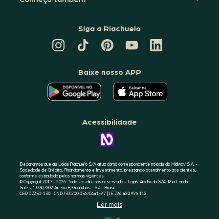
Siga a Riachuelo
CANAL
TIKTOK
PINTEREST
DA
LINKEDIN
DA
DA
RIACHUELO
DA
RIACHUELO
RIACHUELO
NO
RIACHUELO
YOUTUBE
Baixe nosso APP
O
O
APLICATIVO
APLICATIVO
DA
DA
RIACHUELO
RIACHUELO
ESTÁ
ESTÁ
DISPONÍVEL
DISPONÍVEL
NO
NO
Acessibilidade
GOOGLE
APPLE
PLAY
STORE
CONHEÇA
A
ACESSIBILIDADE
RIACHUELO
Declaramos que as Lojas Riachuelo S/A atua como correspondente no país da Midway S.A. -
Sociedade de Crédito, Financiamento e Investimento, prestando atendimento aos clientes,
conforme estipulado pelas normas vigentes.
© Copyright 2017 - 2026. Todos os direitos reservados. Lojas Riachuelo S/A. Rua Landri
Sales, 1.070, G02 Anexo B, Guarulhos - SP - Brasil.
CEP 07250-130 | CNPJ 33.200.056/0441-97 | IE 796.420.926.112.
Ler mais
SELO