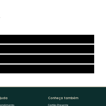
.
juda
Conheça também
tendimento
Cartão Presente