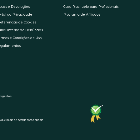
rocas e Devoluções
Casa Riachuelo para Profissionais
ortal da Privacidade
Programa de Afiliados
referências de Cookies
anal Interno de Denúncias
ermos e Condições de Uso
egulamentos
 vigentes.
SELO
RA1000
o que muda de acordo com o tipo de