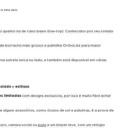
 o seu uso.
op) quanto na de cano baixo (low-top). Conhecidos por seu solado
o de borracha mais grosso e palmilha OrthoLite para maior
ma estrela única no lado, e também está disponível em várias
colado
e
estiloso
.
es limitadas
com designs exclusivos, por isso é muito fácil achar
 alguns acessórios, como óculos de sol e pulseiras, é a prova de
curo, camisa social ou
polo
e um blazer leve, com um relógio