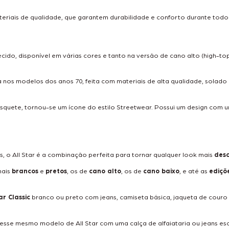
ateriais de qualidade, que garantem durabilidade e conforto durante todo
cido, disponível em várias cores e tanto na versão de cano alto (high-t
da nos modelos dos anos 70, feita com materiais de alta qualidade, solad
squete, tornou-se um ícone do estilo Streetwear. Possui um design com u
s, o All Star é a combinação perfeita para tornar qualquer look mais
des
nais
brancos
e
pretos
, os de
cano alto
, os de
cano baixo
, e até as
ediçõ
ar Classic
branco ou preto com jeans, camiseta básica, jaqueta de couro e
 esse mesmo modelo de All Star com uma calça de alfaiataria ou jeans es