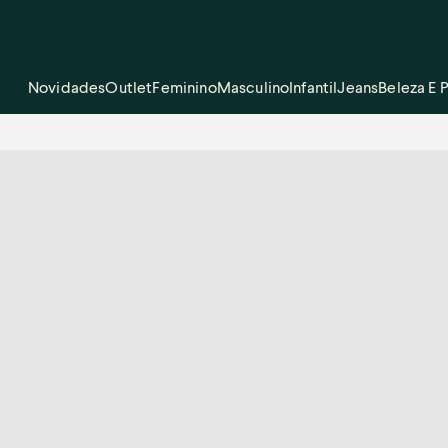
Novidades
Outlet
Feminino
Masculino
Infantil
Jeans
Beleza E 