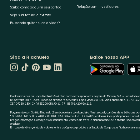
Relação com Investidores
Saiba como adquirir seu cartão
Veja sua fatura e extrato
Buscando quitar suas dívidas?
Siga a Riachuelo
Baixe nosso APP
CANAL
O
TIKTOK
PINTEREST
DA
LINKEDIN
APLICATIVO
DA
DA
RIACHUELO
DA
DA
RIACHUELO
RIACHUELO
NO
RIACHUELO
RIACHUELO
YOUTUBE
ESTÁ
DISPONÍVEL
NO
GOOGLE
Declaramos que as Lojas Riachuelo S/A atua como correspondente no país da Midway S.A. - Sociedade de
PLAY
© Copyright 2017 - 2026. Todos os direitos reservados. Lojas Riachuelo S/A. Rua Landri Sales, 1.070, G02 
CEP 07250-130 | CNPJ 33.200.056/0441-97 | IE 796.420.926.112.
Pagamento com Cartão Riachuelo (Sem bandeira e com bandeira Mastercard), cartões de crédito das bande
* COMPRE NO SITE e APP e RETIRE NA LOJA com FRETE GRÁTIS, conforme lojas participantes. Consulte a
Preços, promoções, condições de pagamento, valores de frete e disponibilidade de estoque são aplicado
produto.
Em caso de divergência de valores entre a página do produto e a Sacola de Compras, a Riachuelo se reser