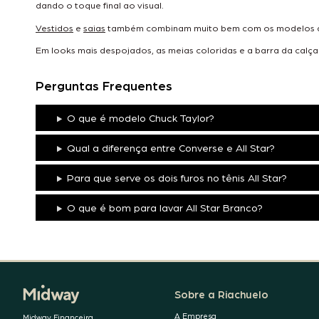
dando o toque final ao visual.
Vestidos
e
saias
também combinam muito bem com os modelos da 
Em looks mais despojados, as meias coloridas e a barra da calça
Perguntas Frequentes
O que é modelo Chuck Taylor?
Qual a diferença entre Converse e All Star?
Para que serve os dois furos no tênis All Star?
O que é bom para lavar All Star Branco?
Sobre a Riachuelo
A Empresa
Midway Financeira