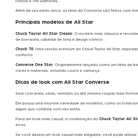
Pistols e The Ramones.
Além de seu estilo único, os tênis da Converse são feitos com m
Principais modelos de All Star
Chuck Taylor All Star Classic
: O modelo mais clássico e reconhe
de borracha, cabedal de lona e design icônico.
Chuck 70
: Uma versão premium do Chuck Taylor All Star, inspira
conforto.
Converse One Star
: Originalmente lançado como um tênis de ba
cores e materiais, incluindo couro e camurça.
Dicas de look com All Star Converse
Seja com jeans, saias, vestidos ou até mesmo roupas mais formai
Ele possui uma enorme variedade de modelos, como os tradicio
algum que combine com seu estilo.
Para um look mais casual, a combinação do
Chuck Taylor All St
erros.
Se você deseja um look casual mais elegante, você pode utilizar