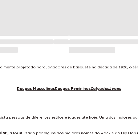
icialmente projetado para jogadores de basquete na década de 1920, o tê
Roupas Masculinas
Roupas Femininas
Calçados
Jeans
quista pessoas de diferentes estilos e idades até hoje. Uma das maiores q
ylor
, já foi utilizado por alguns dos maiores nomes do Rock e do Hip Hop 