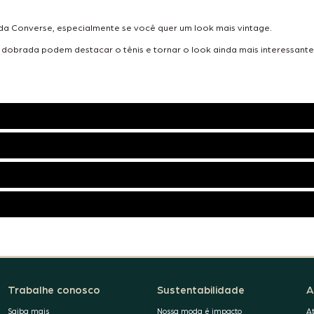
Converse, especialmente se você quer um look mais vintage.
 dobrada podem destacar o tênis e tornar o look ainda mais interessante
Trabalhe conosco
Sustentabilidade
A
Saiba mais
Nossa moda é impacto
A