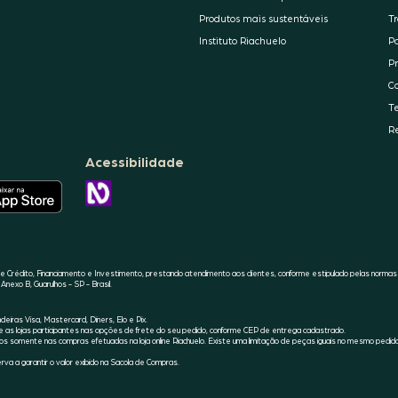
Produtos mais sustentáveis
T
Instituto Riachuelo
P
P
C
T
R
Acessibilidade
O
APLICATIVO
CONHEÇA
DA
A
RIACHUELO
ACESSIBILIDADE
ESTÁ
RIACHUELO
DISPONÍVEL
NO
APPLE
 Crédito, Financiamento e Investimento, prestando atendimento aos clientes, conforme estipulado pelas normas
STORE
Anexo B, Guarulhos - SP - Brasil.
iras Visa, Mastercard, Diners, Elo e Pix.
s lojas participantes nas opções de frete do seu pedido, conforme CEP de entrega cadastrado.
s somente nas compras efetuadas na loja online Riachuelo. Existe uma limitação de peças iguais no mesmo pedid
va a garantir o valor exibido na Sacola de Compras.