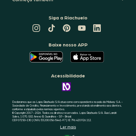
Siga a Riachuelo
CANAL
TIKTOK
PINTEREST
DA
LINKEDIN
DA
DA
RIACHUELO
DA
RIACHUELO
RIACHUELO
NO
RIACHUELO
YOUTUBE
Baixe nosso APP
O
O
APLICATIVO
APLICATIVO
DA
DA
RIACHUELO
RIACHUELO
ESTÁ
ESTÁ
DISPONÍVEL
DISPONÍVEL
NO
NO
Acessibilidade
GOOGLE
APPLE
PLAY
STORE
CONHEÇA
A
ACESSIBILIDADE
RIACHUELO
Declaramos que as Lojas Riachuelo S/A atua como correspondente no país da Midway S.A. -
Sociedade de Crédito, Financiamento e Investimento, prestando atendimento aos clientes,
conforme estipulado pelas normas vigentes.
© Copyright 2017 - 2026. Todos os direitos reservados. Lojas Riachuelo S/A. Rua Landri
Sales, 1.070, G02 Anexo B, Guarulhos - SP - Brasil.
CEP 07250-130 | CNPJ 33.200.056/0441-97 | IE 796.420.926.112.
Ler mais
SELO