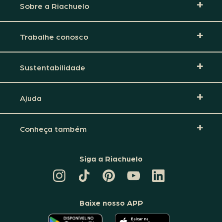
Sobre a Riachuelo
Trabalhe conosco
Sustentabilidade
Ajuda
Conheça também
Siga a Riachuelo
CANAL
TIKTOK
PINTEREST
DA
LINKEDIN
DA
DA
RIACHUELO
DA
RIACHUELO
RIACHUELO
NO
RIACHUELO
YOUTUBE
Baixe nosso APP
O
O
APLICATIVO
APLICATIVO