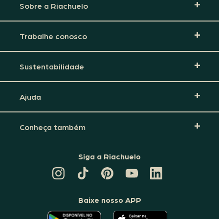
Sobre a Riachuelo
Trabalhe conosco
Sustentabilidade
Ajuda
Conheça também
Siga a Riachuelo
CANAL
TIKTOK
PINTEREST
DA
LINKEDIN
DA
DA
RIACHUELO
DA
RIACHUELO
RIACHUELO
NO
RIACHUELO
YOUTUBE
Baixe nosso APP
O
O
APLICATIVO
APLICATIVO