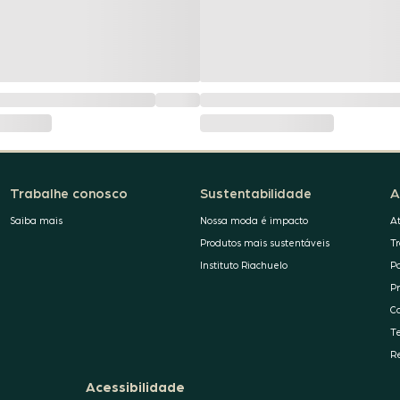
Trabalhe conosco
Sustentabilidade
A
Saiba mais
Nossa moda é impacto
A
Produtos mais sustentáveis
T
Instituto Riachuelo
P
P
C
T
R
Acessibilidade