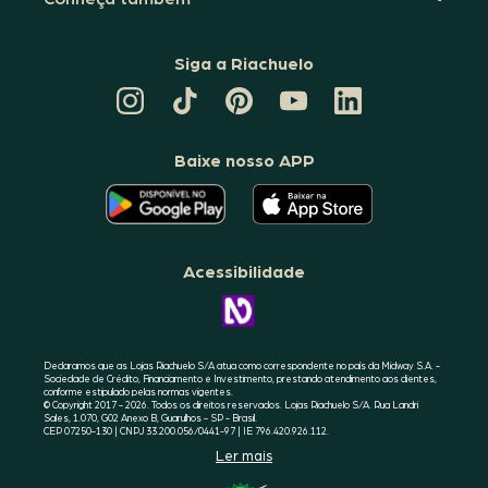
Siga a Riachuelo
CANAL
TIKTOK
PINTEREST
DA
LINKEDIN
DA
DA
RIACHUELO
DA
RIACHUELO
RIACHUELO
NO
RIACHUELO
YOUTUBE
Baixe nosso APP
O
O
APLICATIVO
APLICATIVO
DA
DA
RIACHUELO
RIACHUELO
ESTÁ
ESTÁ
DISPONÍVEL
DISPONÍVEL
NO
NO
Acessibilidade
GOOGLE
APPLE
PLAY
STORE
CONHEÇA
A
ACESSIBILIDADE
RIACHUELO
Declaramos que as Lojas Riachuelo S/A atua como correspondente no país da Midway S.A. -
Sociedade de Crédito, Financiamento e Investimento, prestando atendimento aos clientes,
conforme estipulado pelas normas vigentes.
© Copyright 2017 - 2026. Todos os direitos reservados. Lojas Riachuelo S/A. Rua Landri
Sales, 1.070, G02 Anexo B, Guarulhos - SP - Brasil.
CEP 07250-130 | CNPJ 33.200.056/0441-97 | IE 796.420.926.112.
Ler mais
SELO