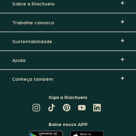
Sobre a Riachuelo
Trabalhe conosco
Sustentabilidade
Ajuda
Conheça também
Siga a Riachuelo
CANAL
TIKTOK
PINTEREST
DA
LINKEDIN
DA
DA
RIACHUELO
DA
RIACHUELO
RIACHUELO
NO
RIACHUELO
YOUTUBE
Baixe nosso APP
O
O
APLICATIVO
APLICATIVO