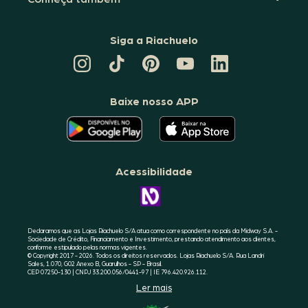
Siga a Riachuelo
CANAL
TIKTOK
PINTEREST
DA
LINKEDIN
DA
DA
RIACHUELO
DA
RIACHUELO
RIACHUELO
NO
RIACHUELO
YOUTUBE
Baixe nosso APP
O
O
APLICATIVO
APLICATIVO
DA
DA
RIACHUELO
RIACHUELO
ESTÁ
ESTÁ
DISPONÍVEL
DISPONÍVEL
NO
NO
Acessibilidade
GOOGLE
APPLE
PLAY
STORE
CONHEÇA
A
ACESSIBILIDADE
RIACHUELO
Declaramos que as Lojas Riachuelo S/A atua como correspondente no país da Midway S.A. -
Sociedade de Crédito, Financiamento e Investimento, prestando atendimento aos clientes,
conforme estipulado pelas normas vigentes.
© Copyright 2017 - 2026. Todos os direitos reservados. Lojas Riachuelo S/A. Rua Landri
Sales, 1.070, G02 Anexo B, Guarulhos - SP - Brasil.
CEP 07250-130 | CNPJ 33.200.056/0441-97 | IE 796.420.926.112.
Ler mais
SELO