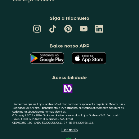
Siga a Riachuelo
CANAL
TIKTOK
PINTEREST
DA
LINKEDIN
DA
DA
RIACHUELO
DA
RIACHUELO
RIACHUELO
NO
RIACHUELO
YOUTUBE
Baixe nosso APP
O
O
APLICATIVO
APLICATIVO
DA
DA
RIACHUELO
RIACHUELO
ESTÁ
ESTÁ
DISPONÍVEL
DISPONÍVEL
NO
NO
Acessibilidade
GOOGLE
APPLE
PLAY
STORE
CONHEÇA
A
ACESSIBILIDADE
RIACHUELO
Declaramos que as Lojas Riachuelo S/A atua como correspondente no país da Midway S.A. -
Sociedade de Crédito, Financiamento e Investimento, prestando atendimento aos clientes,
conforme estipulado pelas normas vigentes.
© Copyright 2017 - 2026. Todos os direitos reservados. Lojas Riachuelo S/A. Rua Landri
Sales, 1.070, G02 Anexo B, Guarulhos - SP - Brasil.
CEP 07250-130 | CNPJ 33.200.056/0441-97 | IE 796.420.926.112.
Ler mais
SELO