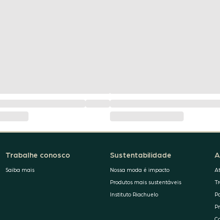
Trabalhe conosco
Sustentabilidade
A
Saiba mais
Nossa moda é impacto
A
Produtos mais sustentáveis
T
Instituto Riachuelo
P
P
C