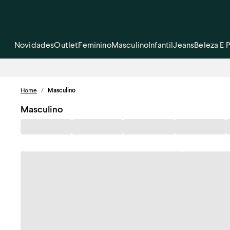
Novidades
Outlet
Feminino
Masculino
Infantil
Jeans
Beleza E 
Home
/
Masculino
Masculino