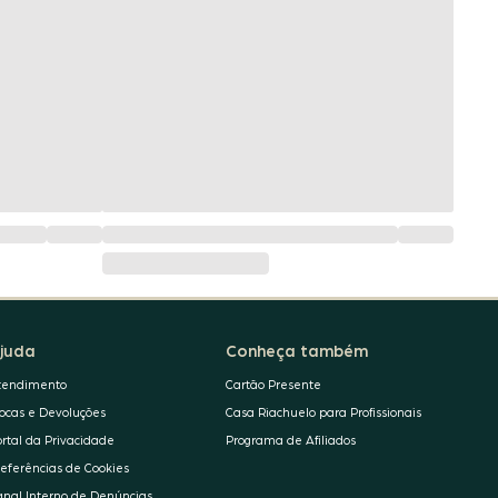
juda
Conheça também
tendimento
Cartão Presente
rocas e Devoluções
Casa Riachuelo para Profissionais
ortal da Privacidade
Programa de Afiliados
referências de Cookies
anal Interno de Denúncias