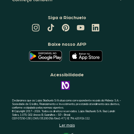
Siga a Riachuelo
CANAL
TIKTOK
PINTEREST
DA
LINKEDIN
DA
DA
RIACHUELO
DA
RIACHUELO
RIACHUELO
NO
RIACHUELO
YOUTUBE
Baixe nosso APP
O
O
APLICATIVO
APLICATIVO
DA
DA
RIACHUELO
RIACHUELO
ESTÁ
ESTÁ
DISPONÍVEL
DISPONÍVEL
NO
NO
Acessibilidade
GOOGLE
APPLE
PLAY
STORE
CONHEÇA
A
ACESSIBILIDADE
RIACHUELO
Declaramos que as Lojas Riachuelo S/A atua como correspondente no país da Midway S.A. -
Sociedade de Crédito, Financiamento e Investimento, prestando atendimento aos clientes,
conforme estipulado pelas normas vigentes.
© Copyright 2017 - 2026. Todos os direitos reservados. Lojas Riachuelo S/A. Rua Landri
Sales, 1.070, G02 Anexo B, Guarulhos - SP - Brasil.
CEP 07250-130 | CNPJ 33.200.056/0441-97 | IE 796.420.926.112.
Ler mais
SELO