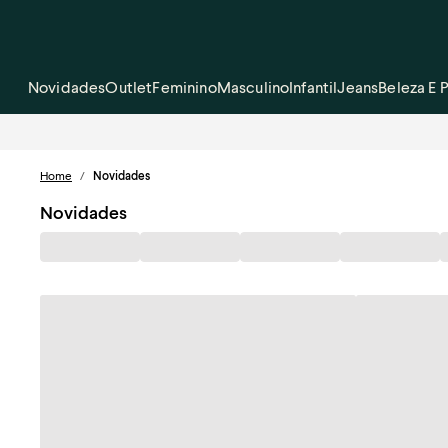
Novidades
Outlet
Feminino
Masculino
Infantil
Jeans
Beleza E 
Home
/
Novidades
Novidades