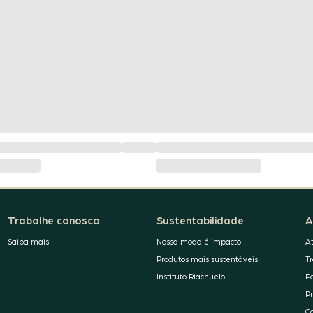
Trabalhe conosco
Sustentabilidade
A
Saiba mais
Nossa moda é impacto
A
Produtos mais sustentáveis
T
Instituto Riachuelo
P
P
C