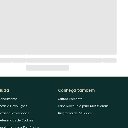
juda
Conheça também
tendimento
Cartão Presente
rocas e Devoluções
Casa Riachuelo para Profissionais
ortal da Privacidade
Programa de Afiliados
referências de Cookies
anal Interno de Denúncias