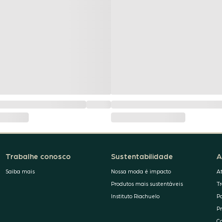
Trabalhe conosco
Sustentabilidade
A
Saiba mais
Nossa moda é impacto
A
Produtos mais sustentáveis
T
Instituto Riachuelo
P
P
C