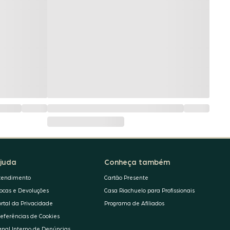
juda
Conheça também
tendimento
Cartão Presente
rocas e Devoluções
Casa Riachuelo para Profissionais
ortal da Privacidade
Programa de Afiliados
referências de Cookies
anal Interno de Denúncias