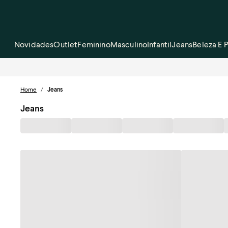
Novidades
Outlet
Feminino
Masculino
Infantil
Jeans
Beleza E 
Home
/
Jeans
Jeans